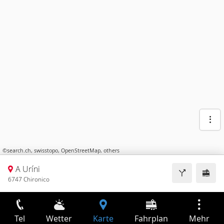
©
search.ch
,
swisstopo
,
OpenStreetMap
,
others
A Uríni
6747 Chironico
Tel
Wetter
Karte
Fahrplan
Mehr