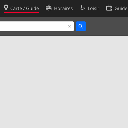
Carte / Guide
Horaires
Loisir
Guide
Politique en matière de cooki
utilisation
Préférences de cookies
des données
Développeurs