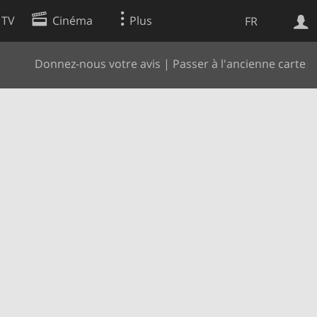
 TV
Cinéma
Plus
FR
Donnez-nous votre avis
|
Passer à l'ancienne carte
es
Web
Apps