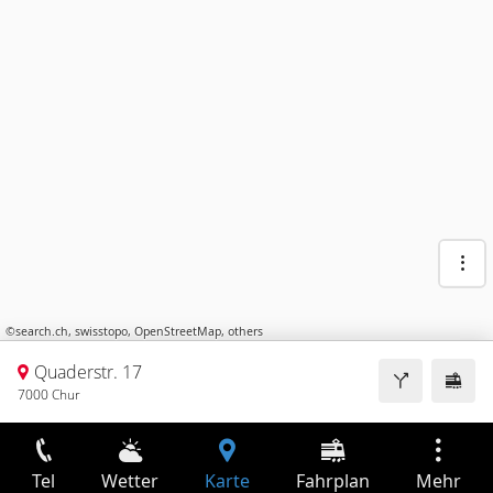
©
search.ch
,
swisstopo
,
OpenStreetMap
,
others
Quaderstr. 17
7000 Chur
Tel
Wetter
Karte
Fahrplan
Mehr