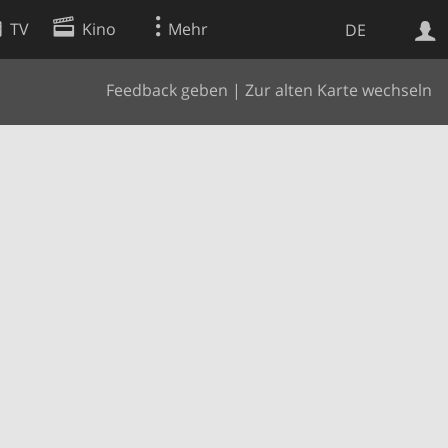
TV
Kino
Mehr
DE
Feedback geben
|
Zur alten Karte wechseln
Websuche
Apps