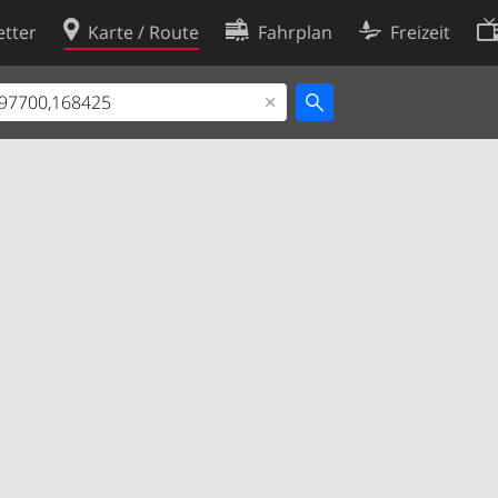
tter
Karte / Route
Fahrplan
Freizeit
Cookie-Richtlinie
ingungen
Cookie-Einstellungen
rklärung
Entwickler