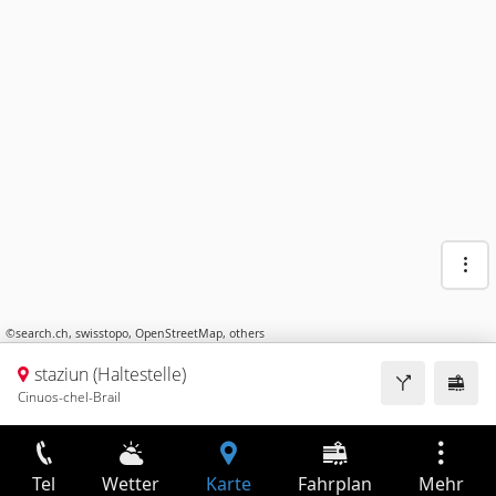
©
search.ch
,
swisstopo
,
OpenStreetMap
,
others
staziun (Haltestelle)
Cinuos-chel-Brail
Tel
Wetter
Karte
Fahrplan
Mehr