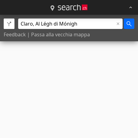
Feedback
|
Passa alla vecchia mappa