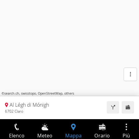
©
search.ch
,
swisstopo
,
OpenStreetMap
,
others
Al Légh di Mónigh
6702 Claro
Elenco
Meteo
Mappa
Orario
Più