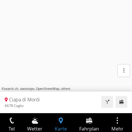
©
search.ch
,
swisstopo
,
OpenStreetMap
,
others
Ciapa di Morói
6678 Coglio
Tel
Wetter
Karte
Fahrplan
Mehr