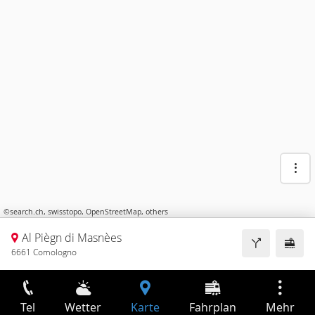
©
search.ch
,
swisstopo
,
OpenStreetMap
,
others
Al Piègn di Masnèes
6661 Comologno
Tel
Wetter
Karte
Fahrplan
Mehr