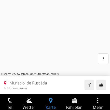
©
search.ch
,
swisstopo
,
OpenStreetMap
,
others
I Murisciöi de Rüscáda
6661 Comologno
Tel
Wetter
Karte
Fahrplan
Mehr