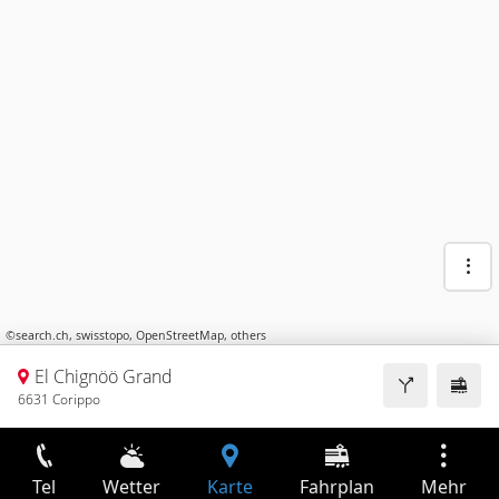
©
search.ch
,
swisstopo
,
OpenStreetMap
,
others
El Chignöö Grand
6631 Corippo
Tel
Wetter
Karte
Fahrplan
Mehr