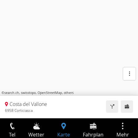
©
search.ch
,
swisstopo
,
OpenStreetMap
,
others
Costa del Vallone
6958 Corticiasca
Tel
Wetter
Karte
Fahrplan
Mehr