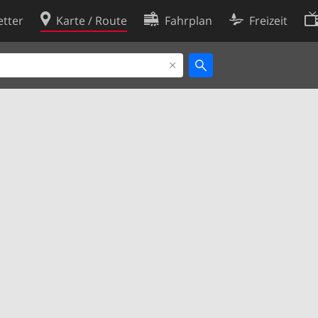
tter
Karte / Route
Fahrplan
Freizeit
Cookie-Richtlinie
ingungen
Cookie-Einstellungen
rklärung
Entwickler