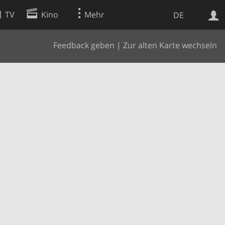
TV
Kino
Mehr
DE
Feedback geben
|
Zur alten Karte wechseln
Websuche
Apps