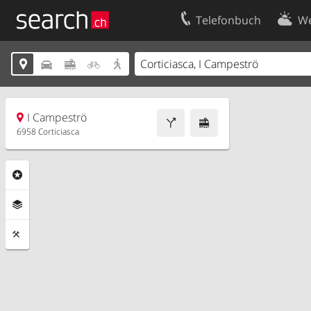
Telefonbuch
We
Ihr Eintrag
Kontakt





Kundencenter Geschäftskunden
Nutzungsbed
Impressum
Datenschutze
I Campeströ
6958 Corticiasca
Rubriken
Ebenen
Funktionen