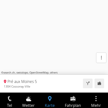
©
search.ch
,
swisstopo
,
OpenStreetMap
,
others
Pré aux Moines 5
1304 Cossonay-Ville
Tel
Wetter
Karte
Fahrplan
Mehr