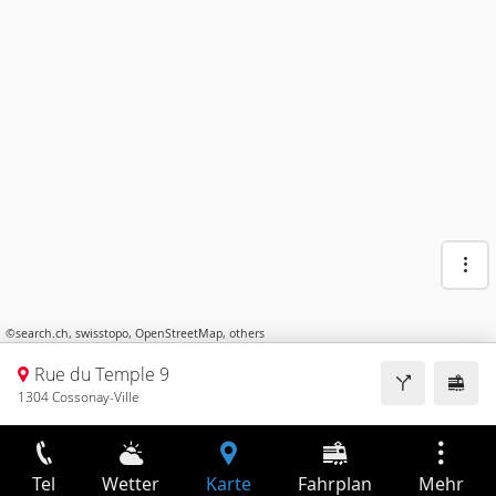
©
search.ch
,
swisstopo
,
OpenStreetMap
,
others
Rue du Temple 9
1304 Cossonay-Ville
Tel
Wetter
Karte
Fahrplan
Mehr