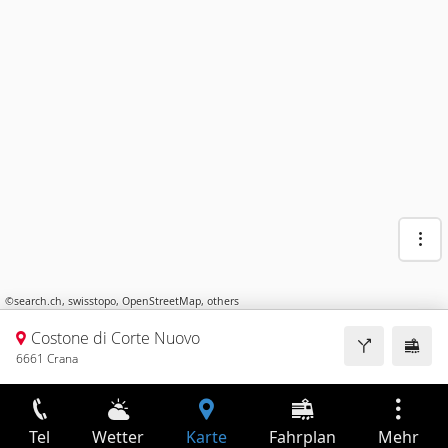
©
search.ch
,
swisstopo
,
OpenStreetMap
,
others
Costone di Corte Nuovo
6661 Crana
Tel
Wetter
Karte
Fahrplan
Mehr