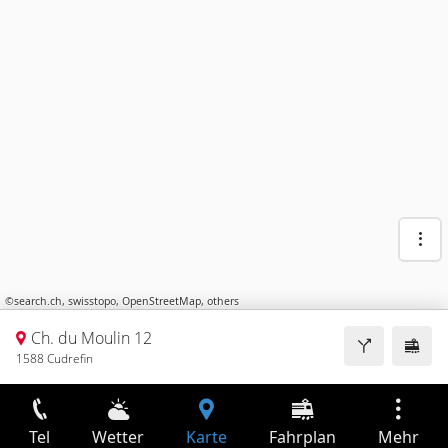
©
search.ch
,
swisstopo
,
OpenStreetMap
,
others
Ch. du Moulin 12
1588 Cudrefin
Tel
Wetter
Karte
Fahrplan
Mehr