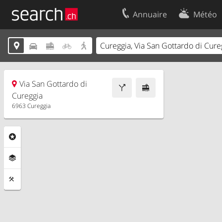
Annuaire
Météo
Votre inscription
Contact





Centre clients
Conditions d’
Mentions Légales
Protection 
Via San Gottardo di
Cureggia
6963 Cureggia
Rubriques
Couches
Outils