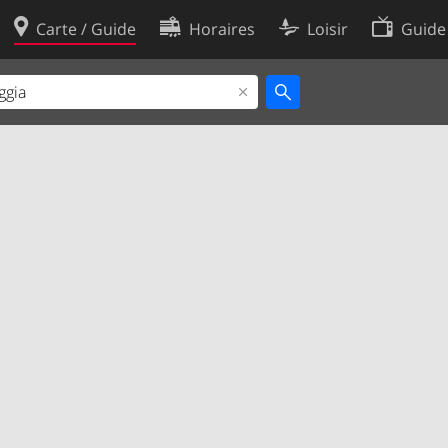
Carte / Guide
Horaires
Loisir
Guide
Politique en matière de cooki
utilisation
Préférences de cookies
des données
Développeurs