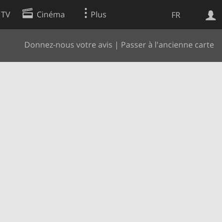
 TV
Cinéma
Plus
FR
Donnez-nous votre avis
|
Passer à l'ancienne carte
es
Web
Apps