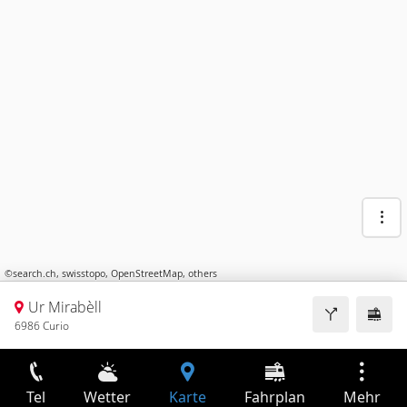
©
search.ch
,
swisstopo
,
OpenStreetMap
,
others
Ur Mirabèll
6986 Curio
Tel
Wetter
Karte
Fahrplan
Mehr