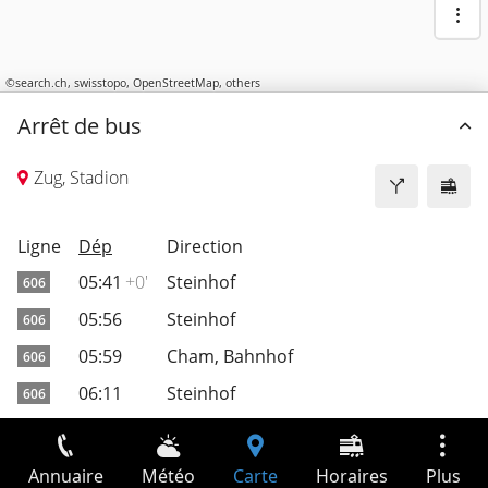
©
search.ch
,
swisstopo
,
OpenStreetMap
,
others
Arrêt de bus
Zug, Stadion
Ligne
Dép
Direction
05:41
+0'
Steinhof
606
05:56
Steinhof
606
05:59
Cham, Bahnhof
606
06:11
Steinhof
606
06:14
Cham, Bahnhof
606
06:26
Steinhof
606
Annuaire
Météo
Carte
Horaires
Plus