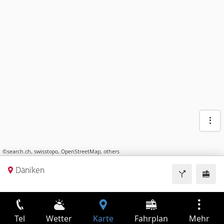
©
search.ch
,
swisstopo
,
OpenStreetMap
,
others
Däniken
Tel
Wetter
Karte
Fahrplan
Mehr