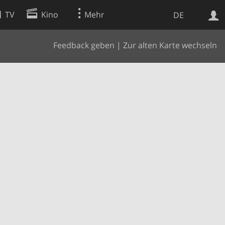
TV
Kino
Mehr
DE
Feedback geben
|
Zur alten Karte wechseln
Websuche
Apps