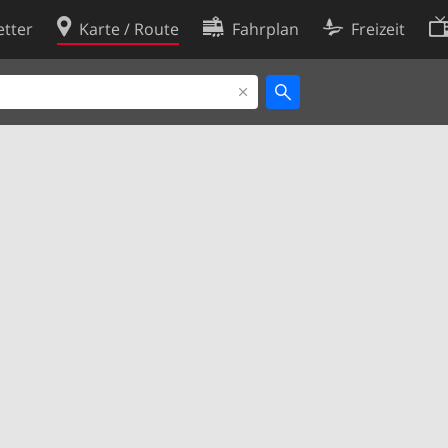
tter
Karte / Route
Fahrplan
Freizeit
Cookie-Richtlinie
ingungen
Cookie-Einstellungen
rklärung
Entwickler