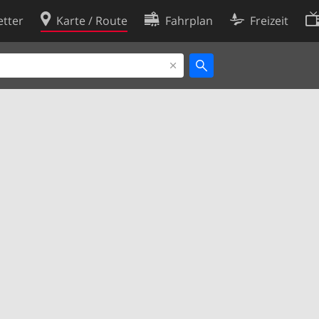
tter
Karte / Route
Fahrplan
Freizeit
Cookie-Richtlinie
ingungen
Cookie-Einstellungen
rklärung
Entwickler