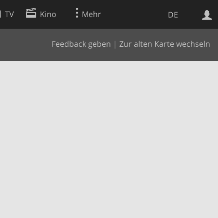
TV
Kino
Mehr
DE
Feedback geben
|
Zur alten Karte wechseln
Websuche
Apps