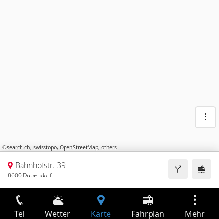
©
search.ch
,
swisstopo
,
OpenStreetMap
,
others
Bahnhofstr. 39
8600 Dübendorf
Tel
Wetter
Karte
Fahrplan
Mehr