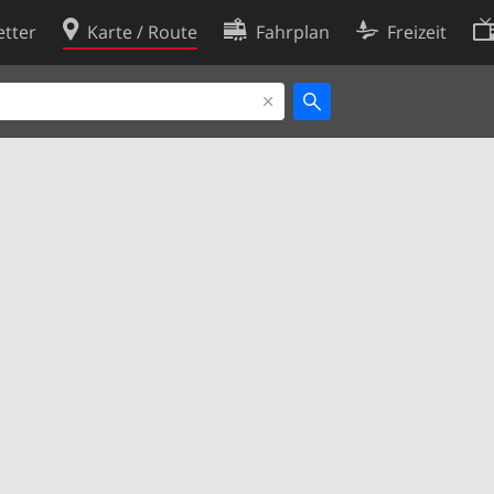
tter
Karte / Route
Fahrplan
Freizeit
Cookie-Richtlinie
ingungen
Cookie-Einstellungen
rklärung
Entwickler