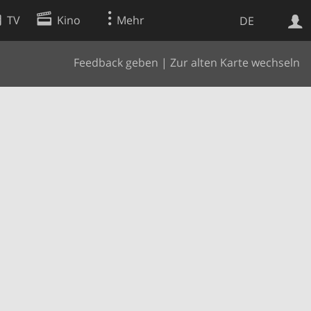
TV
Kino
Mehr
DE
Feedback geben
|
Zur alten Karte wechseln
Websuche
Apps