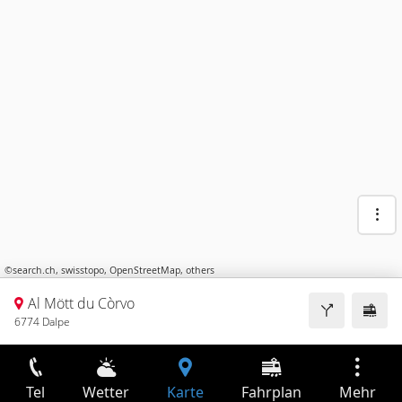
©
search.ch
,
swisstopo
,
OpenStreetMap
,
others
Al Mött du Còrvo
6774 Dalpe
Tel
Wetter
Karte
Fahrplan
Mehr