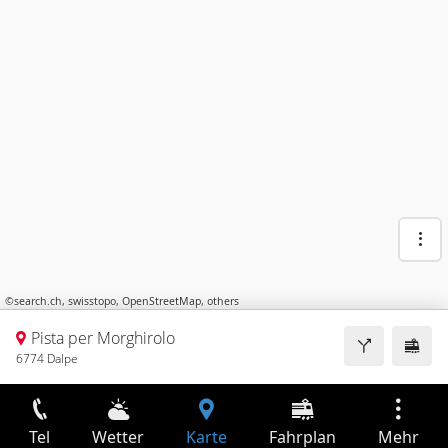
©
search.ch
,
swisstopo
,
OpenStreetMap
,
others
Pista per Morghirolo
6774 Dalpe
Tel
Wetter
Karte
Fahrplan
Mehr