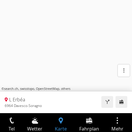
©
search.ch
,
swisstopo
,
OpenStreetMap
,
others
L Erbéa
6964 Davesco-Soragno
Tel
Wetter
Karte
Fahrplan
Mehr