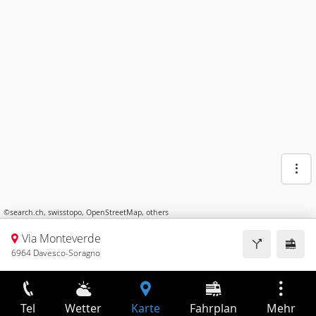
©
search.ch
,
swisstopo
,
OpenStreetMap
,
others
Via Monteverde
6964 Davesco-Soragno
Tel
Wetter
Karte
Fahrplan
Mehr