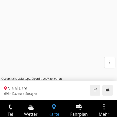
©
search.ch
,
swisstopo
,
OpenStreetMap
,
others
Via al Barell
6964 Davesco-Soragno
Tel
Wetter
Karte
Fahrplan
Mehr