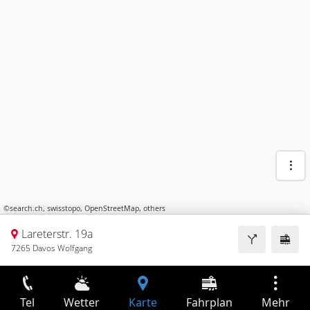
©
search.ch
,
swisstopo
,
OpenStreetMap
,
others
Lareterstr. 19a
7265 Davos Wolfgang
Tel
Wetter
Karte
Fahrplan
Mehr