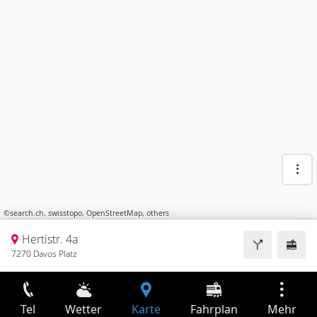
©
search.ch
,
swisstopo
,
OpenStreetMap
,
others
Hertistr. 4a
7270 Davos Platz
Tel
Wetter
Karte
Fahrplan
Mehr