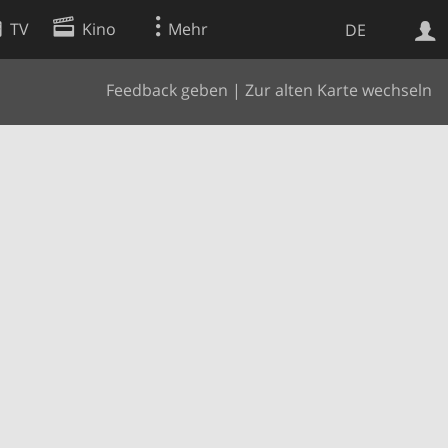
TV
Kino
Mehr
DE
Feedback geben
|
Zur alten Karte wechseln
Websuche
Apps