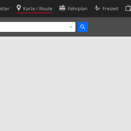
tter
Karte / Route
Fahrplan
Freizeit
Cookie-Richtlinie
ingungen
Cookie-Einstellungen
rklärung
Entwickler