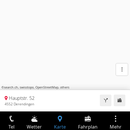
©
search.ch
,
swisstopo
,
OpenStreetMap
,
others
Hauptstr. 52
4552 Derendingen
Tel
Wetter
Karte
Fahrplan
Mehr