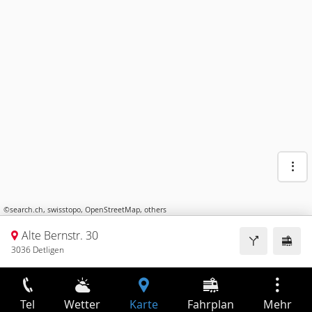
©
search.ch
,
swisstopo
,
OpenStreetMap
,
others
Alte Bernstr. 30
3036 Detligen
Tel
Wetter
Karte
Fahrplan
Mehr