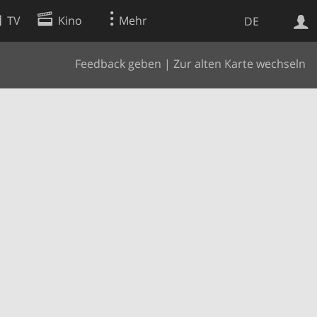
TV
Kino
Mehr
DE
Feedback geben
|
Zur alten Karte wechseln
Websuche
Apps