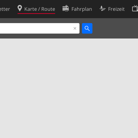
tter
Karte / Route
Fahrplan
Freizeit
Cookie-Richtlinie
ingungen
Cookie-Einstellungen
rklärung
Entwickler