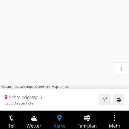
©
search.ch
,
swisstopo
,
OpenStreetMap
,
others
Schmiedgasse 5
8253 Diessenhofen
Tel
Wetter
Karte
Fahrplan
Mehr