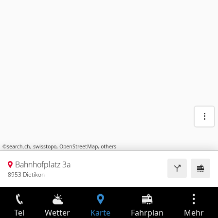
©
search.ch
,
swisstopo
,
OpenStreetMap
,
others
Bahnhofplatz 3a
8953 Dietikon
Tel
Wetter
Karte
Fahrplan
Mehr