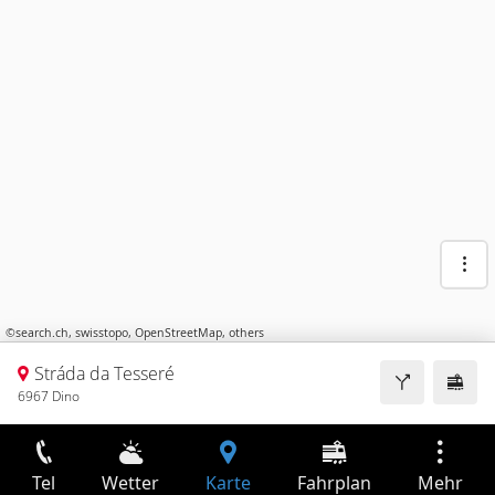
©
search.ch
,
swisstopo
,
OpenStreetMap
,
others
Stráda da Tesseré
6967 Dino
Tel
Wetter
Karte
Fahrplan
Mehr