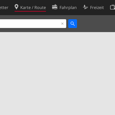
tter
Karte / Route
Fahrplan
Freizeit
Cookie-Richtlinie
ingungen
Cookie-Einstellungen
rklärung
Entwickler