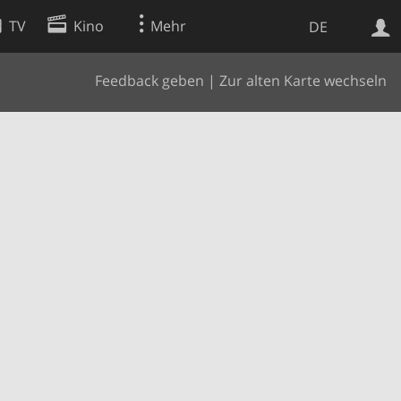
TV
Kino
Mehr
DE
Feedback geben
|
Zur alten Karte wechseln
Websuche
Apps