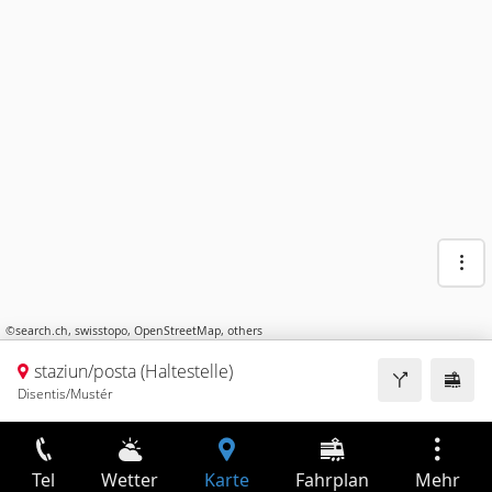
©
search.ch
,
swisstopo
,
OpenStreetMap
,
others
staziun/posta (Haltestelle)
Disentis/Mustér
Tel
Wetter
Karte
Fahrplan
Mehr