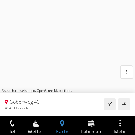
©
search.ch
,
swisstopo
,
OpenStreetMap
,
others
Gobenweg 40
4143 Dornach
Tel
Wetter
Karte
Fahrplan
Mehr