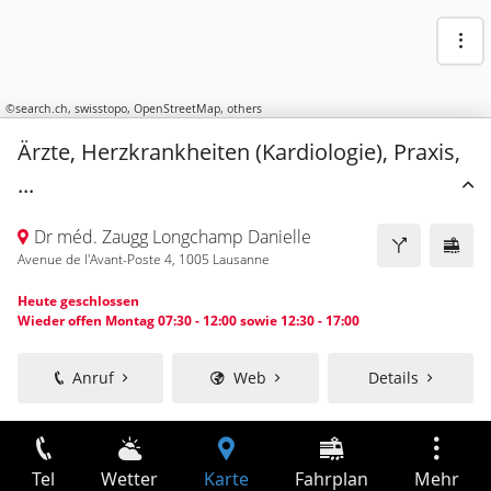
©
search.ch
,
swisstopo
,
OpenStreetMap
,
others
Ärzte, Herzkrankheiten (Kardiologie), Praxis,
...
Dr méd. Zaugg Longchamp Danielle
Avenue de l'Avant-Poste 4, 1005 Lausanne
Heute geschlossen
Wieder offen Montag 07:30 - 12:00 sowie 12:30 - 17:00
Anruf
Web
Details
Tel
Wetter
Karte
Fahrplan
Mehr