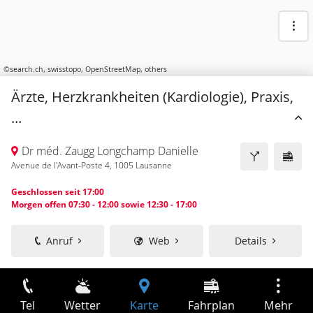
©
search.ch
,
swisstopo
,
OpenStreetMap
,
others
Ärzte, Herzkrankheiten (Kardiologie), Praxis,
...
Dr méd. Zaugg Longchamp Danielle
Avenue de l'Avant-Poste 4, 1005 Lausanne
Geschlossen seit 17:00
Morgen offen 07:30 - 12:00 sowie 12:30 - 17:00
Anruf
Web
Details
Tel
Wetter
Karte
Fahrplan
Mehr