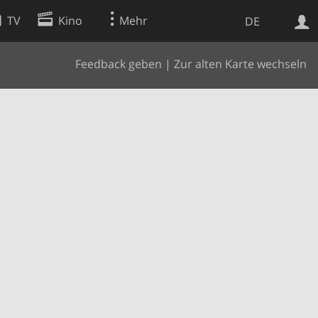
TV
Kino
Mehr
DE
Feedback geben
|
Zur alten Karte wechseln
Websuche
Apps