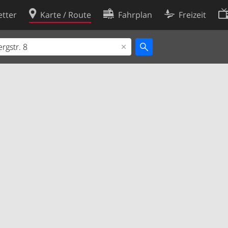
tter
Karte / Route
Fahrplan
Freizeit
Cookie-Richtlinie
ingungen
Cookie-Einstellungen
rklärung
Entwickler