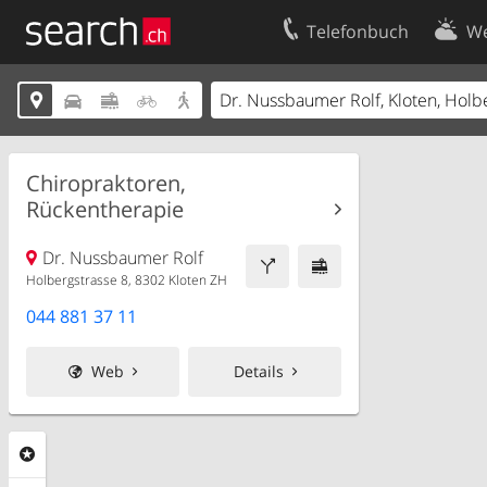
Telefonbuch
We
Ihr Eintrag
Kontakt





Kundencenter Geschäftskunden
Nutzungsbed
Impressum
Datenschutze
Chiropraktoren,
Rückentherapie
Dr. Nussbaumer Rolf
Holbergstrasse 8, 8302 Kloten ZH
044 881 37 11
Web
Details
Rubriken