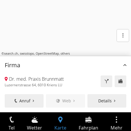
©
search.ch
,
swisstopo
,
OpenStreetMap
,
others
Firma
Dr. med. Praxis Brunnmatt
Luzernerstrasse 64, 6010 Kriens LU
Anruf
Web
Details
Tel
Wetter
Karte
Fahrplan
Mehr