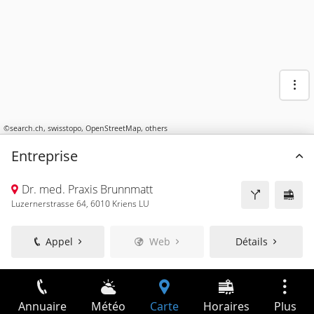
©
search.ch
,
swisstopo
,
OpenStreetMap
,
others
Entreprise
Dr. med. Praxis Brunnmatt
Luzernerstrasse 64, 6010 Kriens LU
Appel
Web
Détails
Annuaire
Météo
Carte
Horaires
Plus