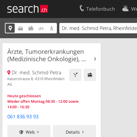
Telefonbuch
We
Ihr Eintrag
Kontakt





Kundencenter Geschäftskunden
Nutzungsbed
Impressum
Datenschutze
Ärzte, Tumorerkrankungen
(Medizinische Onkologie), ...
Dr. med. Schmid Petra
Kaiserstrasse 8, 4310 Rheinfelden
AG
Heute geschlossen
Wieder offen Montag 08:30 - 12:00 sowie
14:00 - 16:30
061 836 93 93
Web
Details