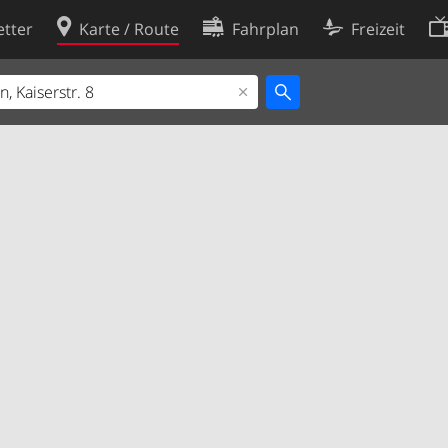
tter
Karte / Route
Fahrplan
Freizeit
Cookie-Richtlinie
ingungen
Cookie-Einstellungen
rklärung
Entwickler