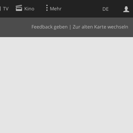
TV
Kino
Mehr
DE
Feedback geben
|
Zur alten Karte wechseln
Websuche
Apps