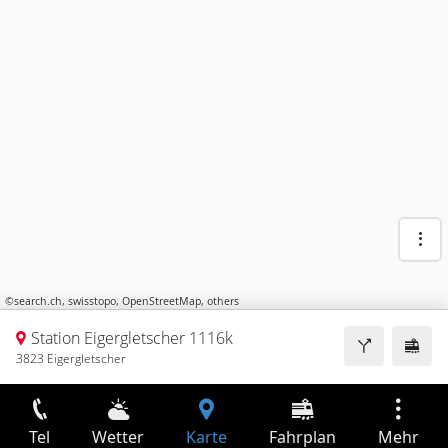
©
search.ch
,
swisstopo
,
OpenStreetMap
,
others
Station Eigergletscher 1116k
3823 Eigergletscher
Tel
Wetter
Karte
Fahrplan
Mehr