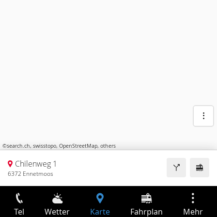
©
search.ch
,
swisstopo
,
OpenStreetMap
,
others
Chilenweg 1
6372 Ennetmoos
Tel
Wetter
Karte
Fahrplan
Mehr