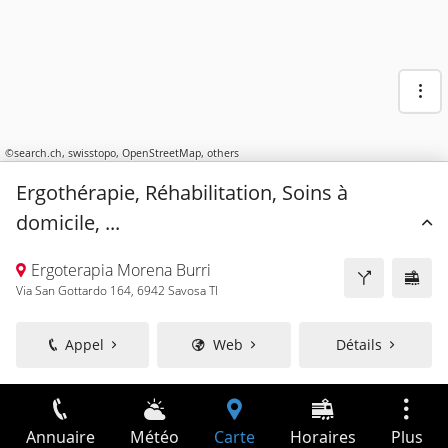
©
search.ch
,
swisstopo
,
OpenStreetMap
,
others
Ergothérapie, Réhabilitation, Soins à
domicile, ...
Ergoterapia Morena Burri
Via San Gottardo 164, 6942 Savosa TI
Appel
Web
Détails
Annuaire
Météo
Carte
Horaires
Plus